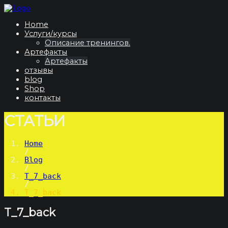
Skip
to
Home
content
Услуги/курсы
Описание тренингов.
Артефакты
Артефакты
отзывы
blog
Shop
контакты
СТАТЬИ
Home
/
Blog
/
T_7_back
/
T_7_back
T_7_back