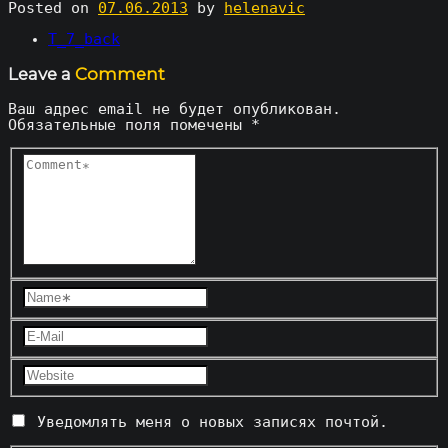
Posted on
07.06.2013
by
helenavic
Post
T_7_back
navigation
Leave a
Comment
Ваш адрес email не будет опубликован.
Обязательные поля помечены
*
Уведомлять меня о новых записях почтой.